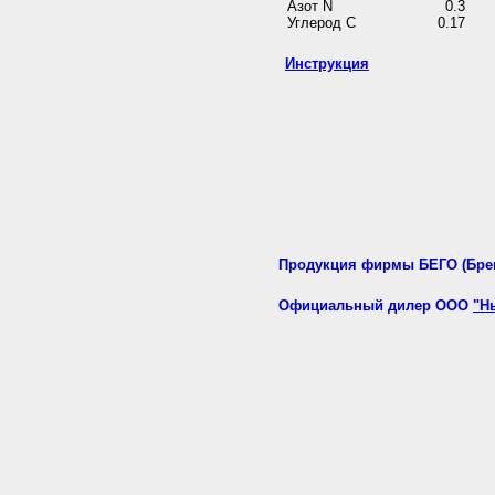
Азот N
0.3
Углерод C
0.17
Инструкция
Продукция фирмы БЕГО (Брем
Официальный дилер ООО
"Н