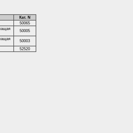
Кат. N
50065
ржащая
50005
ржащая
50003
52520