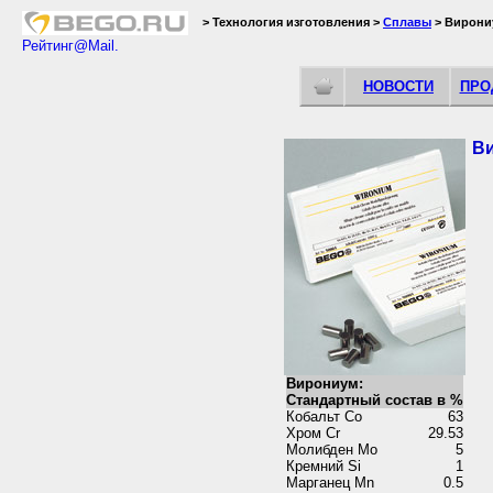
> Технология изготовления >
Сплавы
> Вирони
НОВОСТИ
ПРО
Ви
Вирониум:
Стандартный состав в %
Кобальт Cо
63
Хром Cr
29.53
Молибден Мо
5
Кремний Si
1
Марганец Mn
0.5