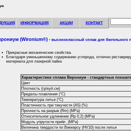
ум
ДУКЦИЯ
ИНФОРМАЦИЯ
АКЦИИ
КОНТАКТ
рониум (Wironium®) -
высококлассный сплав для бюгельного п
Прекрасные механические свойства.
Благодаря уменьшенному содержанию углерода, отлично реставрир
материала для лазерной пайки.
Характеристики сплава Вирониум - стандартные показат
Цвет
Плотность (гр/куб.см)
Пределы плавления (°С)
Температура литья (°С)
Пластичность при текучести (А5) (%)
Прочность на разрыв (Rm) (MPa)
Относительное удлинение (Rp 0,2) (MPa)
Модуль упругости прибл. (MPa)
Величина твердости по Виккерсу (HV10) после литья