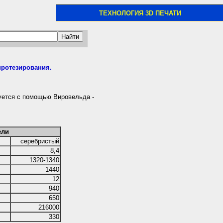
ТЕХНОЛОГИЯ 3D ПЕЧАТИ
ротезирования.
уется с помощью Вировельда -
ели
серебристый
8,4
1320-1340
1440
12
940
650
216000
330