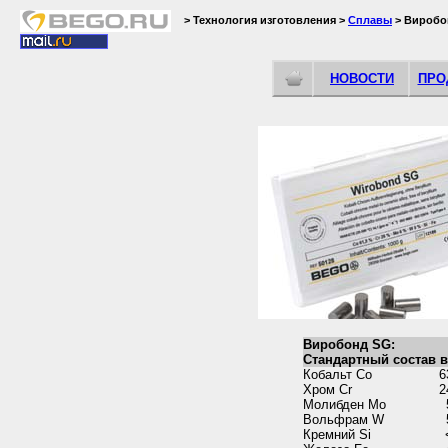
> Технология изготовления >
Сплавы
> Виробо
НОВОСТИ
ПРО
Виробонд SG:
Стандартный состав 
Кобальт Cо
6
Хром Cr
2
Молибден Мо
Вольфрам W
Кремний Si