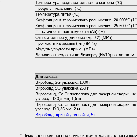
< 1
Температура предварительного разогрева (°С)
Пределы плавления (°С)
Температура литья (°С)
Коэффициент термического расширения: 20-600°С (1/1
Коэффициент термического расширения: 25-500°С (1/1
Пластичность при текучести (А5) (%)
Относительное удлинение (Rp 0,2) (MPa)
Прочность на разрыв (Rm) (MPa)
Модуль упругости прибл. (MPa)
Величина твердости по Виккерсу (HV10) после литья
Для заказа:
Виробонд SG упаковка 1000 г
Виробонд SG упаковка 250 г
Вировельд, Co-Cr проволока для лазерной сварки, н
углерод, D 0,5 мм, 1,5 м
Вировельд, Co-Cr проволока для лазерной сварки, н
углерод, D 0,35 мм, 2 м
Виробонд, припой для пайки, 5 г.
* Никель в определенных случаях может давать аллергическ