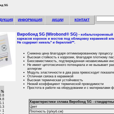
нд SG
ДУКЦИЯ
ИНФОРМАЦИЯ
АКЦИИ
КОНТАКТ
Виробонд SG (Wirobond® SG) -
кобальтохромовый 
каркасов коронок и мостов под облицовку керамикой ил
Не содержит никель* и бериллий**.
Снижена цена благодаря оптимизированному процессу 
Высокая стойкость к коррозии, благодаря плотному п
Биосовместимость, подтвержденная независимыми ин
Не имеет цитотоксичного потенциала и не вызывает ра
аллергии
Модуль эластичности в два раза превосходит показат
Отличная связка в керамикой
Высокая термическая устойчивость
Низкий коэффициент термической проводимости
Простота в работе на оборудовании и с материалами
в %
3.8
4.8
Характеристики сплава Виробонд SG - стандартны
5.1
Цвет
5.3
< 1
Плотность (гр/куб.см)