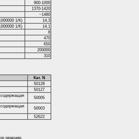
900-1000
1370-1420
~1480
000000 1/К)
14,3
000000 1/К)
14,1
8
470
650
200000
310
Кат. N
50128
50127
е содержащая
50005
е содержащая
50003
52622
ую реакцию.