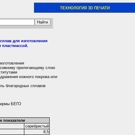
ТЕХНОЛОГИЯ 3D ПЕЧАТИ
сплав для изготовления
и пластмассой.
изготовления
ассивному прилегающему слою
ститутами
здражения кожного покрова или
ель благородных сплавов
 фирмы БЕГО
е показатели
серебристый
8,5